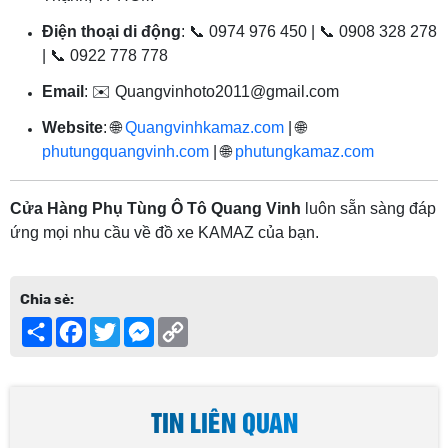
Điện thoại di động
: 📞 0974 976 450 | 📞 0908 328 278
| 📞 0922 778 778
Email
: ✉️
Quangvinhoto2011@gmail.com
Website
: 🌐
Quangvinhkamaz.com
| 🌐
phutungquangvinh.com
| 🌐
phutungkamaz.com
Cửa Hàng Phụ Tùng Ô Tô Quang Vinh
luôn sẵn sàng đáp
ứng mọi nhu cầu về đồ xe KAMAZ của bạn.
Chia sẻ:
Share
Facebook
Twitter
Messenger
Copy
Link
TIN LIÊN QUAN