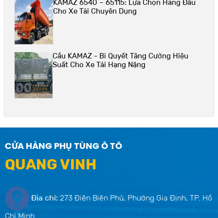
KAMAZ 6540 – 65115: Lựa Chọn Hàng Đầu
Cho Xe Tải Chuyên Dụng
Cầu KAMAZ - Bí Quyết Tăng Cường Hiệu
Suất Cho Xe Tải Hạng Nặng
CỬA HÀNG PHỤ TÙNG Ô TÔ
QUANG VINH
Địa chỉ:
273 Điện Biên Phủ, Phường Gia Định, TP. Hồ
Chí Minh