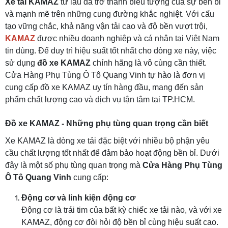
Xe tải KAMAZ
từ lâu đã trở thành biểu tượng của sự bền bỉ
và mạnh mẽ trên những cung đường khắc nghiệt. Với cấu
tạo vững chắc, khả năng vận tải cao và độ bền vượt trội,
KAMAZ
được nhiều doanh nghiệp và cá nhân tại Việt Nam
tin dùng. Để duy trì hiệu suất tốt nhất cho dòng xe này, việc
sử dụng
đồ xe KAMAZ
chính hãng là vô cùng cần thiết.
Cửa Hàng Phụ Tùng Ô Tô Quang Vinh tự hào là đơn vị
cung cấp đồ xe KAMAZ uy tín hàng đầu, mang đến sản
phẩm chất lượng cao và dịch vụ tận tâm tại TP.HCM.
Đồ xe KAMAZ - Những phụ tùng quan trọng cần biết
Xe KAMAZ là dòng xe tải đặc biệt với nhiều bộ phận yêu
cầu chất lượng tốt nhất để đảm bảo hoạt động bền bỉ. Dưới
đây là một số phụ tùng quan trọng mà
Cửa Hàng Phụ Tùng
Ô Tô Quang Vinh
cung cấp:
Động cơ và linh kiện động cơ
Động cơ là trái tim của bất kỳ chiếc xe tải nào, và với xe
KAMAZ, động cơ đòi hỏi độ bền bỉ cùng hiệu suất cao.