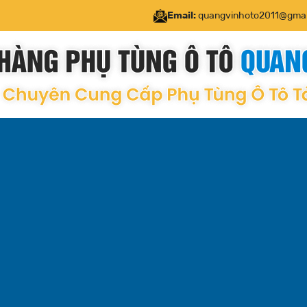
Email:
quangvinhoto2011@gmai