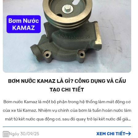
BƠM NƯỚC KAMAZ LÀ GÌ? CÔNG DỤNG VÀ CẤU
TẠO CHI TIẾT
Bơm nước Kamaz là một bộ phận trong hệ thống làm mát động cơ
của xe tải Kamaz. Nhiệm vụ chính của bơm là tuần hoàn nước làm
mát từ két nước qua động cơ, sau đó quay trở lại két nước để giải
nhiệt. Quá trình này diễn ra liên tục nhằm giữ cho nhiệt độ động
Ngày 30/09/25
XEM CHI TIẾT
cơ ở mức an toàn, tránh tình trạng quá nóng dẫn đến bó kẹt