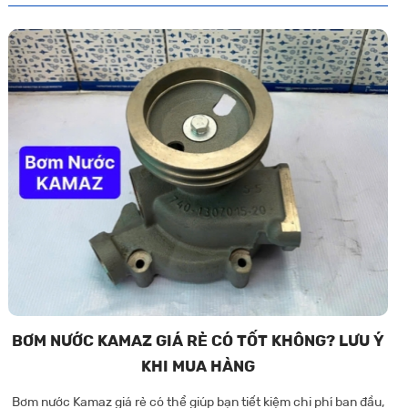
piston, nứt vỡ block máy hoặc giảm hiệu suất vận hành.
BƠM NƯỚC KAMAZ GIÁ RẺ CÓ TỐT KHÔNG? LƯU Ý
KHI MUA HÀNG
Bơm nước Kamaz giá rẻ có thể giúp bạn tiết kiệm chi phí ban đầu,