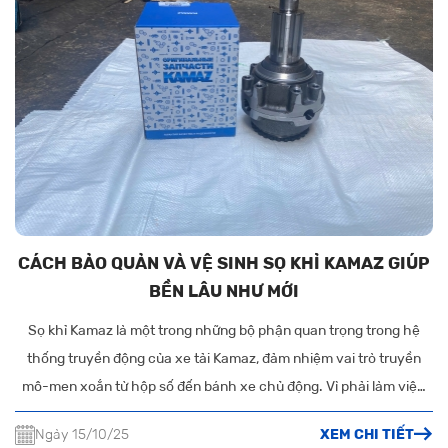
CÁCH BẢO QUẢN VÀ VỆ SINH SỌ KHỈ KAMAZ GIÚP
BỀN LÂU NHƯ MỚI
Sọ khỉ Kamaz là một trong những bộ phận quan trọng trong hệ
thống truyền động của xe tải Kamaz, đảm nhiệm vai trò truyền
mô-men xoắn từ hộp số đến bánh xe chủ động. Vì phải làm việc
liên tục trong môi trường khắc nghiệt, bộ phận này dễ bị hao mòn
Ngày 15/10/25
XEM CHI TIẾT
nếu không được bảo dưỡng và vệ sinh đúng cách.