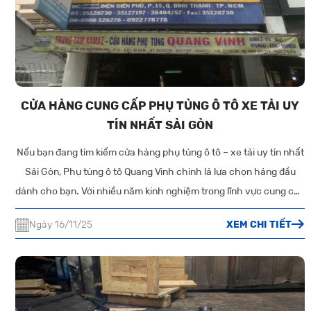
CỬA HÀNG CUNG CẤP PHỤ TÙNG Ô TÔ XE TẢI UY
TÍN NHẤT SÀI GÒN
Nếu bạn đang tìm kiếm cửa hàng phụ tùng ô tô – xe tải uy tín nhất
Sài Gòn, Phụ tùng ô tô Quang Vinh chính là lựa chọn hàng đầu
dành cho bạn. Với nhiều năm kinh nghiệm trong lĩnh vực cung cấp
phụ tùng chính hãng, chất lượng cao, cửa hàng luôn là địa chỉ tin
Ngày 16/11/25
XEM CHI TIẾT
cậy của các tài xế, gara sửa chữa và doanh nghiệp vận tải tại TP.
Hồ Chí Minh.