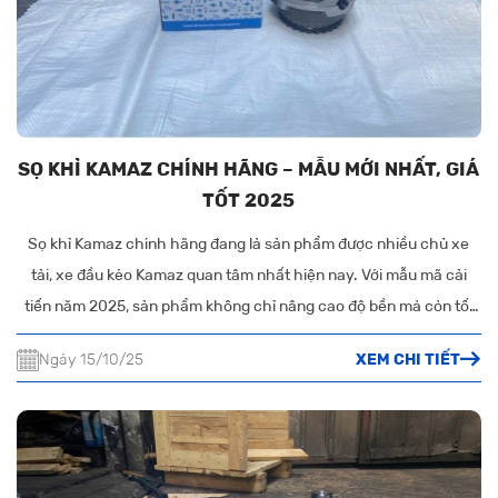
SỌ KHỈ KAMAZ CHÍNH HÃNG – MẪU MỚI NHẤT, GIÁ
TỐT 2025
Sọ khỉ Kamaz chính hãng đang là sản phẩm được nhiều chủ xe
tải, xe đầu kéo Kamaz quan tâm nhất hiện nay. Với mẫu mã cải
tiến năm 2025, sản phẩm không chỉ nâng cao độ bền mà còn tối
ưu hiệu suất vận hành của xe. Nếu bạn đang tìm nơi bán sọ khỉ
Ngày 15/10/25
XEM CHI TIẾT
Kamaz uy tín, chất lượng và giá tốt – CỬA HÀNG PHỤ TÙNG Ô TÔ
QUANG VINH chính là lựa chọn hàng đầu dành cho bạn.