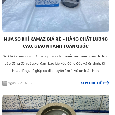
MUA SỌ KHỈ KAMAZ GIÁ RẺ – HÀNG CHẤT LƯỢNG
CAO, GIAO NHANH TOÀN QUỐC
Sọ khỉ Kamaz có chức năng chính là truyền mô-men xoắn từ trục
các đăng đến cầu xe, đảm bảo lực kéo đồng đều và ổn định. Khi
hoạt động, nó giúp xe di chuyển êm ái và an toàn hơn.
Ngày 15/10/25
XEM CHI TIẾT