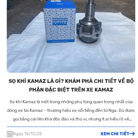
SỌ KHỈ KAMAZ LÀ GÌ? KHÁM PHÁ CHI TIẾT VỀ BỘ
PHẬN ĐẶC BIỆT TRÊN XE KAMAZ
Sọ khỉ Kamaz là một trong những phụ tùng quan trọng nhất của
dòng xe tải Kamaz – thương hiệu xe nổi tiếng đến từ Nga. Dù được
gọi bằng cái tên khá độc đáo và thú vị, nhưng ít ai hiểu rõ về
nguồn gốc, công dụng và cách nhận biết sọ khỉ Kamaz chính
Ngày 15/10/25
XEM CHI TIẾT
hãng.