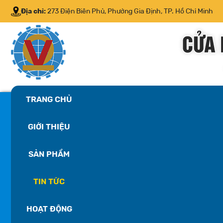
Địa chỉ:
273 Điện Biên Phủ, Phường Gia Định, TP. Hồ Chí Minh
TRANG CHỦ
GIỚI THIỆU
SẢN PHẨM
TIN TỨC
HOẠT ĐỘNG