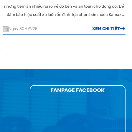
nhưng tiềm ẩn nhiều rủi ro về độ bền và an toàn cho động cơ. Để
đảm bảo hiệu suất xe luôn ổn định, lựa chọn bơm nước Kamaz
chính hãng tại cửa hàng uy tín như Quang Vinh là giải pháp tối ưu.
Ngày 30/09/25
XEM CHI TIẾT
FANPAGE FACEBOOK