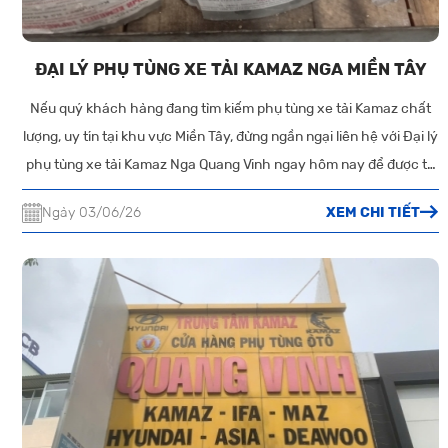
ĐẠI LÝ PHỤ TÙNG XE TẢI KAMAZ NGA MIỀN TÂY
Nếu quý khách hàng đang tìm kiếm phụ tùng xe tải Kamaz chất
lượng, uy tín tại khu vực Miền Tây, đừng ngần ngại liên hệ với Đại lý
phụ tùng xe tải Kamaz Nga Quang Vinh ngay hôm nay để được tư
vấn và hỗ trợ tốt nhất
Ngày 03/06/26
XEM CHI TIẾT