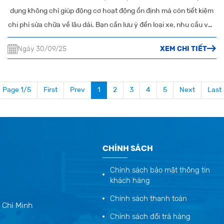
dụng không chỉ giúp động cơ hoạt động ổn định mà còn tiết kiệm
chi phí sửa chữa về lâu dài. Bạn cần lưu ý đến loại xe, nhu cầu vận
hành, chất lượng sản phẩm và địa chỉ mua hàng uy tín.
Ngày 30/09/25
XEM CHI TIẾT
Page 1/5
First
Prev
1
2
3
4
5
Next
Last
CHÍNH SÁCH
Chính sách bảo mật thông tin
khách hàng
Chính sách thanh toán
 Chí Minh
Chính sách đổi trả hàng